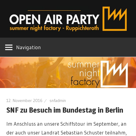
Zum
Inhalt
springen
Offizielle
Summer
Webseite
Navigation
der
Night
SNF
Factory
12. November 2016
snfadmin
SNF zu Besuch im Bundestag in Berlin
Im Anschluss an unsere Schiffstour im September, an
der auch unser Landrat Sebastian Schuster teilnahm,